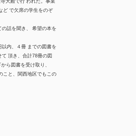
増上寺大殿で行 われた。事業
など で欠席の学生をのぞ
の話を聞き、 希望の本を
円以内、４冊 までの図書を
て 頂き、合計78冊の図
下から図書を受け取り、
んのこと、関西地区でもこの