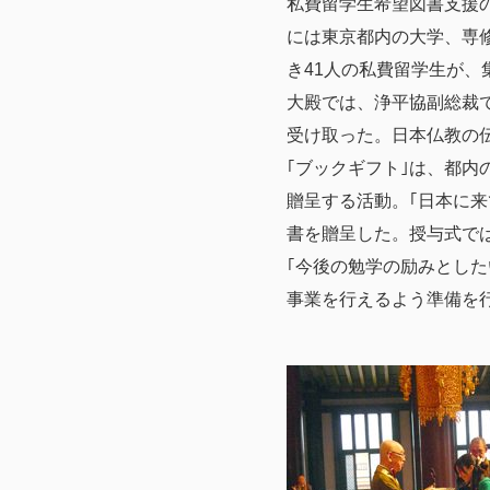
私費留学生希望図書支援の第
には東京都内の大学、専修
き41人の私費留学生が、
大殿では、浄平協副総裁
受け取った。日本仏教の
｢ブックギフト｣は、都内
贈呈する活動。｢日本に来
書を贈呈した。授与式では
｢今後の勉学の励みとした
事業を行えるよう準備を