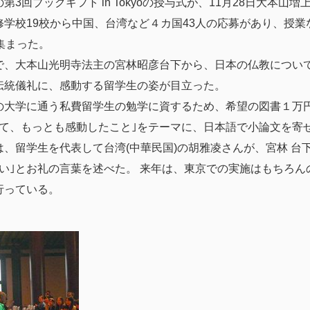
3回ブックギフト in Tokyoの授与式が、11月28日大本山
学校19校から中国、台湾など４カ国43人の応募があり、授業
集まった。
で、大本山光明寺法主の宮林昭彦台下から、日本の仏教について
伝統儀礼に、感動する留学生の姿が目立った。
の大学に通う私費留学生の勉学に資するため、希望の図書１万
て、もっとも感動したこと｣をテーマに、日本語で小論文を寄せ
、留学生を代表して台湾(中華民国)の胡雅凌さんが、宮林 台
い｣とお礼の言葉を述べた。 来年は、東京での実施はもちろ
行っている。