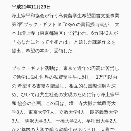
平成21年11月29日
浄土宗平和協会が行う私費留学生希望図書支援事業
第2回ブック・ギフト in Tokyo の書籍授与式が、 大
本山増上寺（東京都港区）で行われ、6カ国42人が
「あなたにとって平和とは」 と題した課題作文を
提出、希望の本を、受領した。
ブック・ギフト活動は、東京で近年の円高に苦労し
て勉学に励む世界の私費留学生に対し、1万円以内
の 希望する書籍を贈呈し、相互的な国際理解を深
め、ひいては共生社会の実現のために行う浄土宗平
和 協会の企画。この日は、増上寺大殿に武蔵野大
学8人、東京大学7人、立教大学4人、慶応義塾大学
3人、 駒沢大学3人、一橋大学2人、早稲田大学2人
など都内の大学で学ぶ留学生があつまり、大殿で